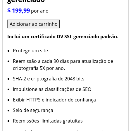
Hospedagem WordPress
SEO
$ 199,99
por ano
Registrar domínio
Fluxo de atendimento
Adicionar ao carrinho
Transferência de domínio de
Marketing
provedores
Inclui um certificado DV SSL gerenciado padrão.
Link site bio
Meta business
Protege um site.
Reemissão a cada 90 dias para atualização de
Google Ads
criptografia 5X por ano.
Conheça os planos
SHA-2 e criptografia de 2048 bits
Impulsione as classificações de SEO
Exibir HTTPS e indicador de confiança
Selo de segurança
Reemissões ilimitadas gratuitas