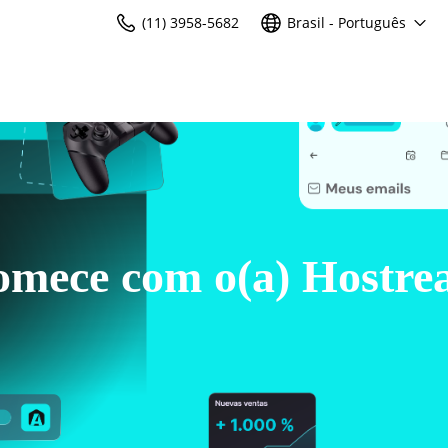
(11) 3958-5682
Brasil - Português
mece com o(a) Hostre