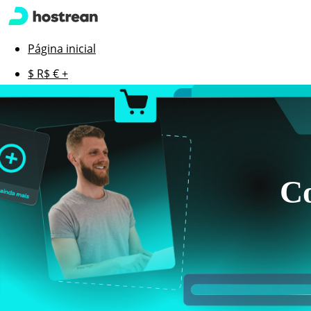
Página inicial
$ R$ € +
Studio
Hostrean Chat
Serviços
Alavanque
Co
Segurança
Hospedagem
Domínios